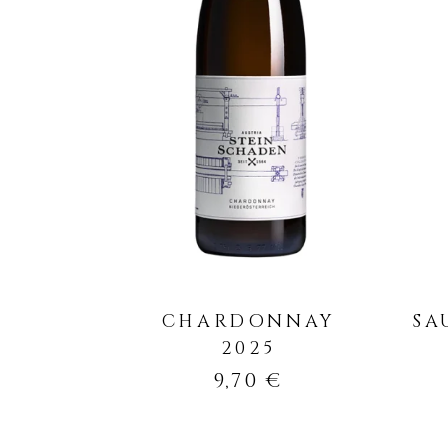
IN DEN WARENKORB
CHARDONNAY
SA
2025
9,70
€