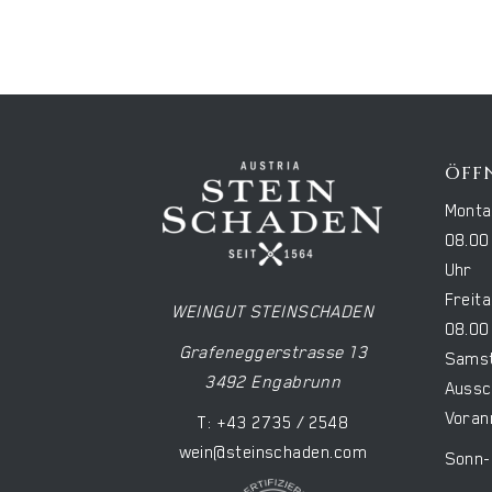
ÖFF
Monta
08.00
Uhr
Freita
WEINGUT STEINSCHADEN
08.00
Grafeneggerstrasse 13
Samst
3492 Engabrunn
Aussc
Voran
T: +43 2735 / 2548
wein@steinschaden.com
Sonn-