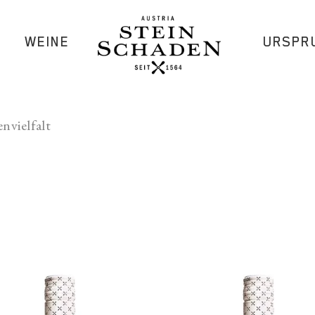
WEINE
URSPR
envielfalt